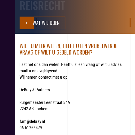
REISRECHT
WAT WIJ DOEN
WILT U MEER WETEN, HEEFT U EEN VRIJBLIJVENDE
VRAAG OF WILT U GEBELD WORDEN?
Laat het ons dan weten. Heeft u al een vraag of wilt u advies;
mailt u ons vrijblijvend.
Wij nemen contact met u op.
DeBray & Partners
Burgemeester Leenstraat 54A
7242 AB Lochem
fam@debray.nl
06-51266479