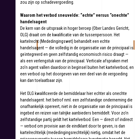
zou zijn op schadevergoeding.
Waarom het verbod sneuvelde: “echte” versus “onechte”
handelsagent
De kern van de uitspraak in hoger beroep (Ober Landes Gericht,
OLG) draait om de kwalificatie van de tussenpersoon. Het
kartelrecht (Mededingingswet) behandelt een echte
handelsagent — die volledig in de organisatie van de principaal is
geïntegreerd en geen zelfstandig economisch risico draagt —
als een verlengstuk van de principaal. Verticale afspraken met
zo’n agent vallen daardoor in beginsel buiten het kartelverbod, en
een verbod op het doorgeven van een deel van de vergoeding
kan dan toelaatbaar zijn.
Het OLG kwalificeerde de bemiddelaar hier echter als onechte
handelsagent: het betrof nml. een zelfstandige onderneming die
onafhankelijk opereert, niet in de organisatie van de principaal is
ingebed en reizen van talrijke aanbieders bemiddelt. Voor zo’n
zelfstandige partij geldt het kartelverbod. Een — direct of indirect
— verbod om provisie aan de eindklant door te geven, is dan
kartelrechtelijk (mededingingsrechtelijk) nietig, omdat het de