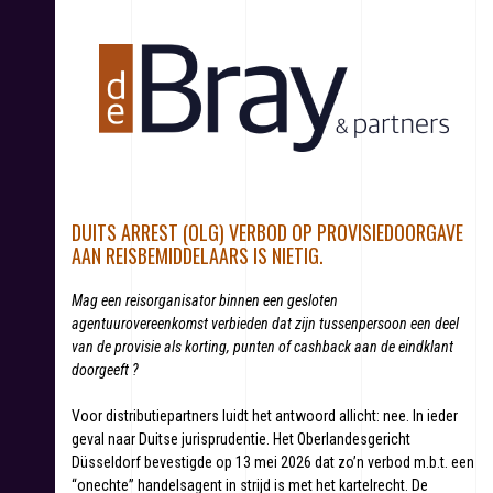
S
k
i
p
t
o
c
o
n
t
DUITS ARREST (OLG) VERBOD OP PROVISIEDOORGAVE
e
AAN REISBEMIDDELAARS IS NIETIG.
n
t
Mag een reisorganisator binnen een gesloten
agentuurovereenkomst verbieden dat zijn tussenpersoon een deel
van de provisie als korting, punten of cashback aan de eindklant
doorgeeft ?
Voor distributiepartners luidt het antwoord allicht: nee. In ieder
geval naar Duitse jurisprudentie. Het Oberlandesgericht
Düsseldorf bevestigde op 13 mei 2026 dat zo’n verbod m.b.t. een
“onechte” handelsagent in strijd is met het kartelrecht. De