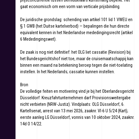
prijsconcurrentie tussen bemiddelaars kunstmatig beperkt. Het
gaat economisch om een vorm van verticale prijsbinding.
De juridische grondslag: schending van artikel 101 lid 1 VWEU en
§ 1 GWB (het Duitse kartelverbod) — bepalingen die hun directe
equivalent kennen in het Nederlandse mededingingsrecht (artikel
6 Mededingingswet).
De zaak is nog niet definitief: het OLG liet cassatie (Revision) bij
het Bundesgerichtshof niet toe, maar de cruisemaatschappij kan
binnen een maand na betekening beroep tegen die niet-toelating
instellen. In het Nederlands; cassatie kunnen instellen.
Bron
De volledige feiten en motivering vind je bij het Oberlandesgericht
Düsseldorf: Kreuzfahrtunternehmen darf Provisionsweitergabe
nicht verbieten (NRW-Justiz). Vindplaats: OLG Düsseldorf, 6.
Kartellsenat, arrest van 13 mei 2026, zaaknr. VI-6 U 5/24 (Kart);
eerste aanleg LG Düsseldorf, vonnis van 10 oktober 2024, zaaknr.
14d O 14/22.