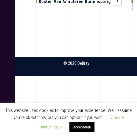
Kosten Van Annuleren Buitensporig
B
e
r
i
c
h
© 2020 DeBray
t
n
a
v
This website uses cookies to improve your experience. We'll assume
i
you're ok with this, but you can opt-out if you wish.
Cookie
instellingen
g
Accepteren