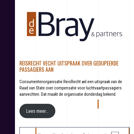
S
k
i
p
t
o
c
o
n
t
REISRECHT VECHT UITSPRAAK OVER GEDUPEERDE
e
PASSAGIERS AAN
n
t
Consumentenorganisatie ReisRecht wil een uitspraak van de
Raad van State over compensatie voor luchtvaartpassagiers
aanvechten. Dat maakt de organisatie donderdag bekend.
Lees meer…