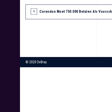
Corendon Moet 750.000 Betalen Als Voorsch
B
e
r
© 2020 DeBray
i
c
h