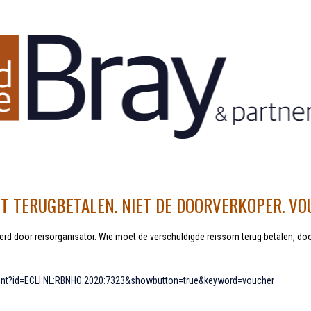
T TERUGBETALEN. NIET DE DOORVERKOPER. VO
rd door reisorganisator. Wie moet de verschuldigde reissom terug betalen, doo
ument?id=ECLI:NL:RBNHO:2020:7323&showbutton=true&keyword=voucher