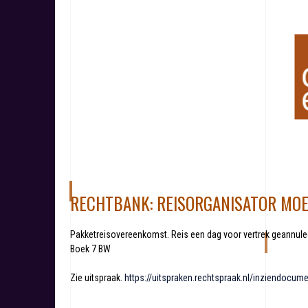
S
k
i
p
t
o
c
o
n
t
e
n
t
RECHTBANK: REISORGANISATOR MOE
Pakketreisovereenkomst. Reis een dag voor vertrek geannulee
Boek 7 BW
Zie uitspraak.
https://uitspraken.rechtspraak.nl/inziendoc