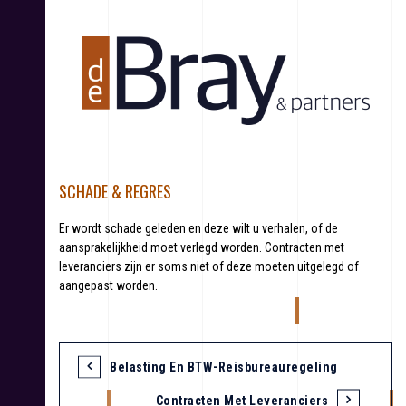
S
k
i
p
t
o
c
o
n
t
SCHADE & REGRES
e
n
Er wordt schade geleden en deze wilt u verhalen, of de
t
aansprakelijkheid moet verlegd worden. Contracten met
leveranciers zijn er soms niet of deze moeten uitgelegd of
aangepast worden.
Belasting En BTW-Reisbureauregeling
B
Contracten Met Leveranciers