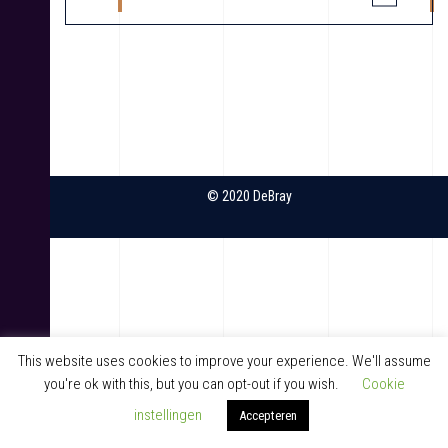
e
r
i
c
h
t
© 2020 DeBray
n
a
v
i
This website uses cookies to improve your experience. We'll assume
g
you're ok with this, but you can opt-out if you wish.
Cookie
a
instellingen
Accepteren