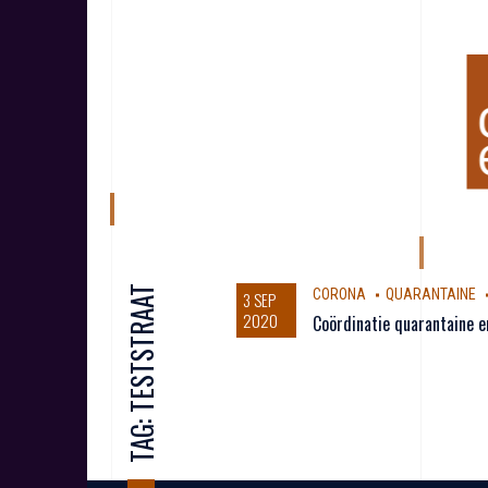
S
k
i
p
t
o
c
o
n
t
e
n
t
TESTSTRAAT
CORONA
QUARANTAINE
3 SEP
2020
Coördinatie quarantaine 
TAG: