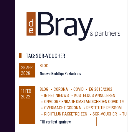
S
k
i
p
t
o
c
o
n
TAG:
SGR-VOUCHER
t
e
BLOG
29 APR
n
2026
Nieuwe Richtlijn Pakketreis
t
BLOG
CORONA
COVID
EG 2015/2302
11 FEB
2022
IN HET NIEUWS
KOSTELOOS ANNULEREN
ONVOORZIENBARE OMSTANDIGHEDEN COVID-19
OVERMACHT CORONA
RESTITUTIE REISSOM
RICHTLIJN PAKKETREIZEN
SGR-VOUCHER
TUI
TUI verliest opnieuw