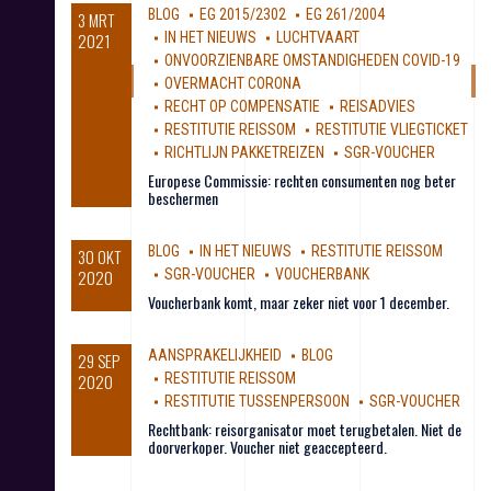
BLOG
EG 2015/2302
EG 261/2004
3 MRT
2021
IN HET NIEUWS
LUCHTVAART
ONVOORZIENBARE OMSTANDIGHEDEN COVID-19
OVERMACHT CORONA
RECHT OP COMPENSATIE
REISADVIES
RESTITUTIE REISSOM
RESTITUTIE VLIEGTICKET
RICHTLIJN PAKKETREIZEN
SGR-VOUCHER
Europese Commissie: rechten consumenten nog beter
beschermen
BLOG
IN HET NIEUWS
RESTITUTIE REISSOM
30 OKT
2020
SGR-VOUCHER
VOUCHERBANK
Voucherbank komt, maar zeker niet voor 1 december.
AANSPRAKELIJKHEID
BLOG
29 SEP
2020
RESTITUTIE REISSOM
RESTITUTIE TUSSENPERSOON
SGR-VOUCHER
Rechtbank: reisorganisator moet terugbetalen. Niet de
doorverkoper. Voucher niet geaccepteerd.